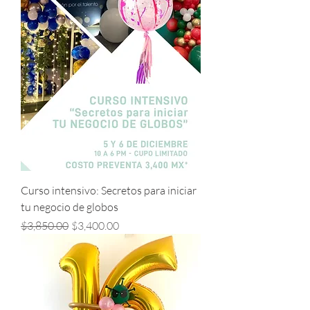
Powered by
Curso intensivo: Secretos para iniciar
InnoTech Apps
tu negocio de globos
Precio
Precio de oferta
$3,850.00
$3,400.00