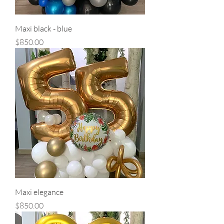
Maxi black - blue
Precio
$850.00
Maxi elegance
Precio
$850.00
Send us a message
Online
💬 Start a conversation...