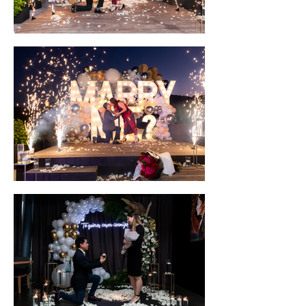
Your 14 days trial has
expired.
The trial's over, but the show must go
on! 🎬 Upgrade now to keep your web
masterpiece in the spotlight.