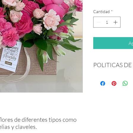
Cantidad
*
Ag
POLITICAS DE
Envío a domicilio en l
San Nicolás de los Ga
Escobedo, Guadalupe, 
Catarina, Santiago $1
Lunes a Sábado:
10:30am -12:00pm
1:00 pm - 3:00pm
 flores de diferentes tipos como
3:30 pm - 5:30pm
lias y claveles.
Para entregas fuera d