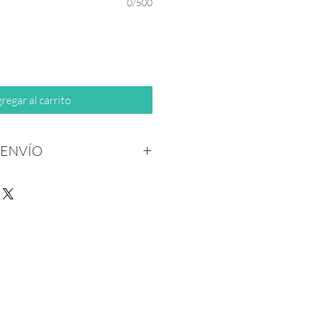
0/500
regar al carrito
 ENVÍO
os siguientes municipios: Monterrey,
rza y San Pedro Garza García $100.
Apodaca, García, Juárez, Santa
Powered by
50 Horarios de envío a domicilio de
InnoTech Apps
e horarios costo extra según zona y