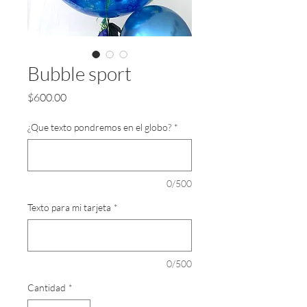
InnoTech Apps
Bubble sport
Precio
$600.00
¿Que texto pondremos en el globo?
*
0/500
Texto para mi tarjeta
*
Your 14 days trial has
expired.
The trial's over, but the show must go
0/500
on! 🎬 Upgrade now to keep your web
masterpiece in the spotlight.
Cantidad
*