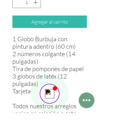
Agregar al carrito
1 Globo Burbuja con
pintura adentro (60 cm)
2 números colgante (14
pulgadas)
Send us a message
Online
Tira de pompones de papel
💬 Start a conversation...
3 globos de latéx (12
pulgadas)
Tarjeta
Todos nuestros arreglos
varian en relación a esta
imagen.