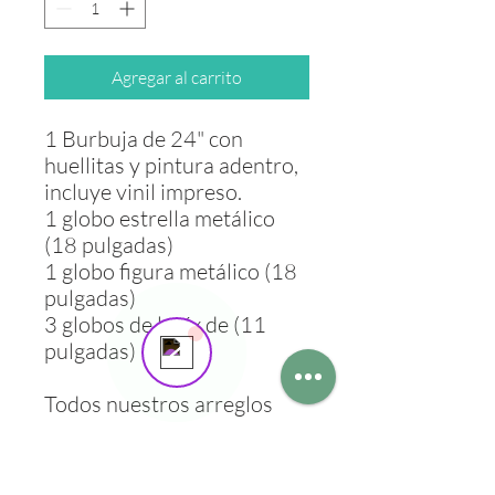
Agregar al carrito
1 Burbuja de 24" con
huellitas y pintura adentro,
incluye vinil impreso.
1 globo estrella metálico
Send us a message
(18 pulgadas)
Online
1 globo figura metálico (18
💬 Start a conversation...
pulgadas)
3 globos de latéx de (11
pulgadas)
Todos nuestros arreglos
varian en relación a esta
imagen.