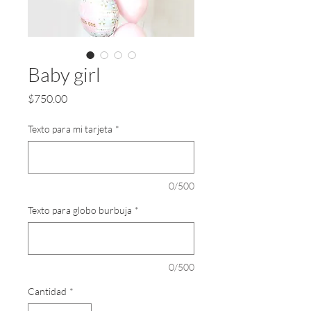
InnoTech Apps
Baby girl
Precio
$750.00
Texto para mi tarjeta
*
0/500
Texto para globo burbuja
*
Your 14 days trial has
expired.
0/500
The trial's over, but the show must go
on! 🎬 Upgrade now to keep your web
Cantidad
*
masterpiece in the spotlight.