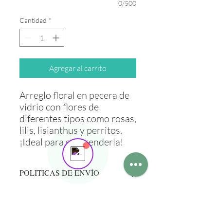
0/500
Your 14 days trial has
Cantidad
*
expired.
The trial's over, but the show must go
on! 🎬 Upgrade now to keep your web
masterpiece in the spotlight.
Agregar al carrito
Arreglo floral en pecera de
Send us a message
vidrio con flores de
Online
diferentes tipos como rosas,
💬 Start a conversation...
lilis, lisianthus y perritos.
¡Ideal para sorprenderla!
POLITICAS DE ENVÍO
Envío a domicilio en los siguientes
municipios: Monterrey, San Nicolás de
los Garza y San Pedro Garza García